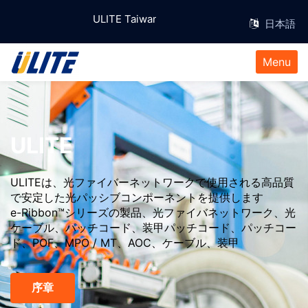
ULITE Taiwan ,信頼と実績のe-Ribbon™ケー
Menu
ULITE
ULITEは、光ファイバーネットワークで使用される高品質
で安定した光パッシブコンポーネントを提供します
e-Ribbon™シリーズの製品、光ファイバネットワーク、光
ケーブル、パッチコード、装甲パッチコード、パッチコー
ド、POF、MPO / MT、AOC、ケーブル、装甲
序章