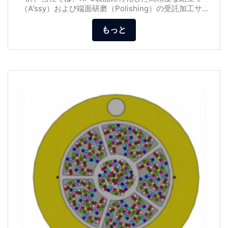
（A'ssy）および端面研磨（Polishing）の受託加工サ...
もっと