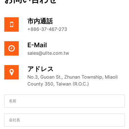
市内通話
+886-37-467-273
E-Mail
sales@ulite.com.tw
アドレス
No.3, Guoan St., Zhunan Township, Miaoli
County 350, Taiwan (R.O.C.)