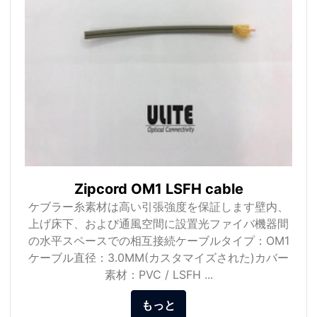
Zipcord OM1 LSFH cable
ケブラー糸素材は高い引張強度を保証します壁内、
上げ床下、および通風空間に設置光ファイバ機器間
の水平スペースでの相互接続ケーブルタイプ：OM1
ケーブル直径：3.0MM(カスタマイズされた)カバー
素材：PVC / LSFH ...
もっと