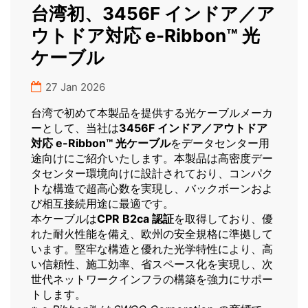
台湾初、3456F インドア／ア
ウトドア対応 e-Ribbon™ 光
ケーブル
27 Jan 2026
台湾で初めて本製品を提供する光ケーブルメーカ
ーとして、当社は
3456F インドア／アウトドア
対応 e-Ribbon™ 光ケーブル
をデータセンター用
途向けにご紹介いたします。本製品は高密度デー
タセンター環境向けに設計されており、コンパク
トな構造で超高心数を実現し、バックボーンおよ
び相互接続用途に最適です。
本ケーブルは
CPR B2ca 認証
を取得しており、優
れた耐火性能を備え、欧州の安全規格に準拠して
います。堅牢な構造と優れた光学特性により、高
い信頼性、施工効率、省スペース化を実現し、次
世代ネットワークインフラの構築を強力にサポー
トします。