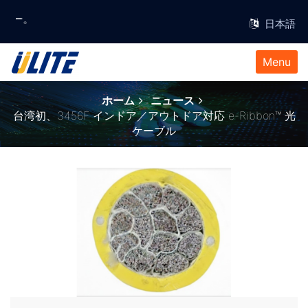
イダー。
Menu
ホーム
ニュース
台湾初、3456F インドア／アウトドア対応 e-Ribbon™ 光
ケーブル