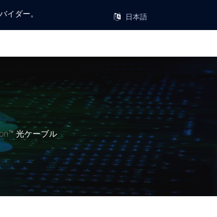
イダー。
on™ 光ケーブル