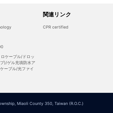
関連リンク
nology
CPR certified
00
ロケーブル/ドロッ
プ)/ゲル充填防水ア
ケーブル/光ファイ
wnship, Miaoli County 350, Taiwan (R.O.C.)