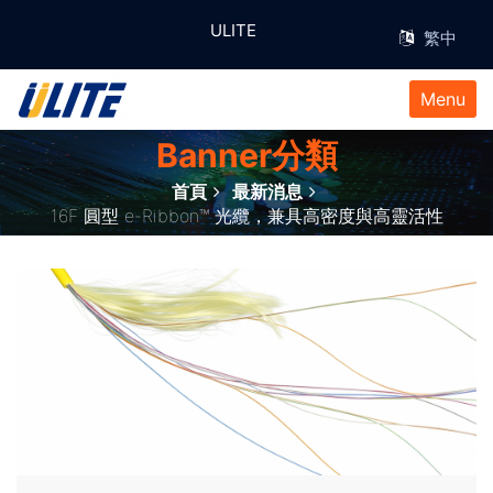
ULITE 您值得信賴且具有實績的 e-Rib
Menu
Banner分類
首頁
最新消息
16F 圓型 e-Ribbon™ 光纜，兼具高密度與高靈活性