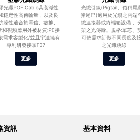
膠光纖POF Cable具衰減性
光纖引線(Pigtail、俗稱
和穩定性高傳輸量，以及良
豬尾巴)適用於光纜之兩端
抗噪性適合於電信、數據、
纖連接器或終端箱設備 、
音和視頻應用外被材質:PE接
架之光傳輸。規格:單芯、
:依需求客製化/並且宇迪擁有
可依需求訂做不同長度及
專利研發接頭F07
之光纖跳線
更多
更多
絡資訊
基本資料