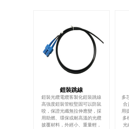
鎧裝跳線
鎧裝光纜電纜客製化鎧裝跳線
多
高強度鎧裝管較堅固可以防鼠
合
咬，保證光纖無拉伸應變，採
用提
用助燃、環保或耐高溫的光纜
多
披覆材料，外經小、重量輕，
光