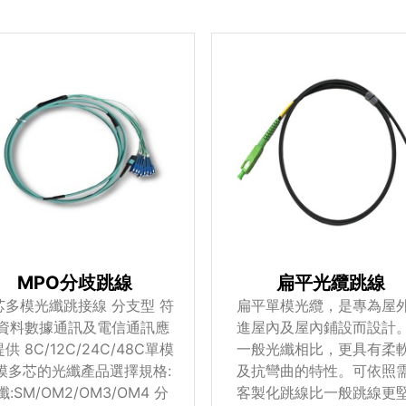
MPO分歧跳線
扁平光纜跳線
芯多模光纖跳接線 分支型 符
扁平單模光纜，是專為屋
資料數據通訊及電信通訊應
進屋內及屋內鋪設而設計
供 8C/12C/24C/48C單模
一般光纖相比，更具有柔
模多芯的光纖產品選擇規格:
及抗彎曲的特性。可依照
纖:SM/OM2/OM3/OM4 分
客製化跳線比一般跳線更