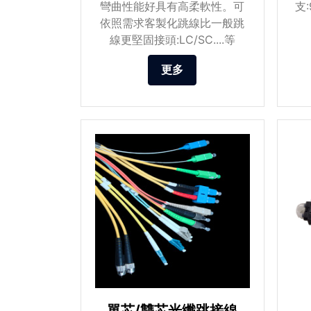
彎曲性能好具有高柔軟性。可
支
依照需求客製化跳線比一般跳
線更堅固接頭:LC/SC....等
更多
單芯/雙芯光纖跳接線