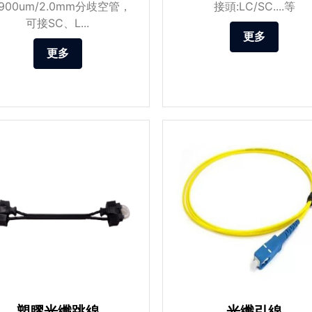
:900um/2.0mm分歧空管，
接頭:LC/SC....等
可接SC、L...
更多
更多
塑膠光纖跳線
光纖引線