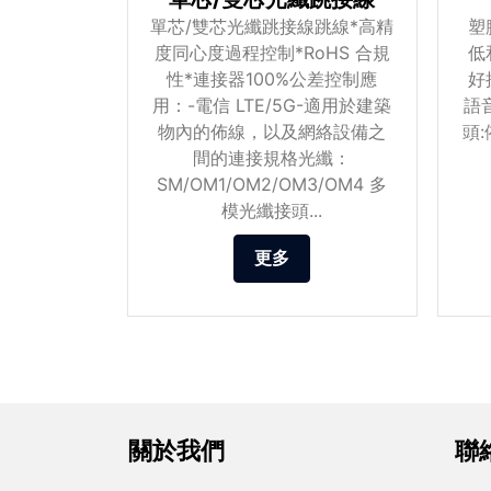
單芯/雙芯光纖跳接線跳線*高精
塑
度同心度過程控制*RoHS 合規
低
性*連接器100%公差控制應
好
用：-電信 LTE/5G-適用於建築
語
物內的佈線，以及網絡設備之
頭
間的連接規格光纖：
SM/OM1/OM2/OM3/OM4 多
模光纖接頭...
更多
關於我們
聯