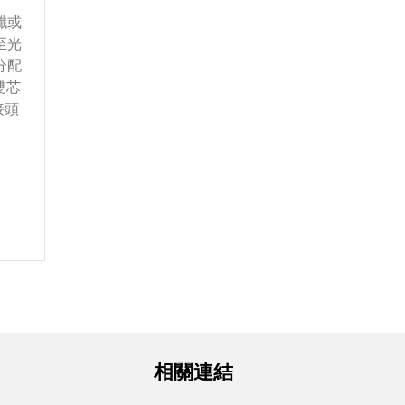
尾纖或
至光
分配
雙芯
接頭
相關連結