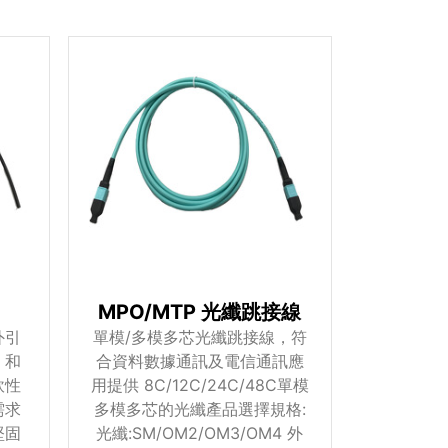
MPO/MTP 光纖跳接線
外引
單模/多模多芯光纖跳接線，符
。和
合資料數據通訊及電信通訊應
軟性
用提供 8C/12C/24C/48C單模
需求
多模多芯的光纖產品選擇規格:
堅固
光纖:SM/OM2/OM3/OM4 外