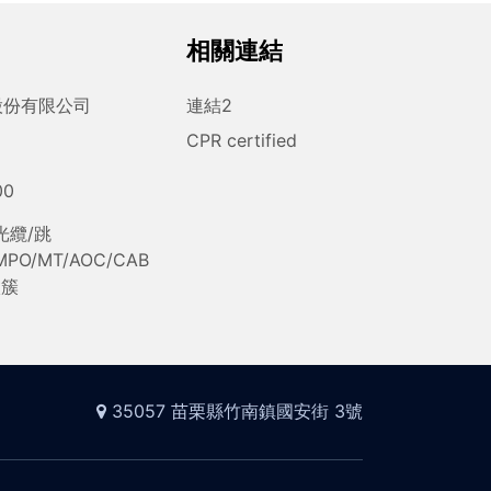
相關連結
股份有限公司
連結2
CPR certified
00
光纜/跳
/MPO/MT/AOC/CAB
微簇
35057 苗栗縣竹南鎮國安街 3號