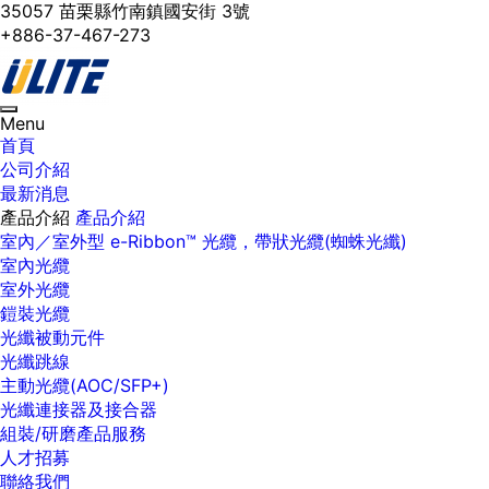
35057 苗栗縣竹南鎮國安街 3號
+886-37-467-273
Toggle
Menu
navigation
首頁
公司介紹
最新消息
產品介紹
產品介紹
室內／室外型 e-Ribbon™ 光纜，帶狀光纜(蜘蛛光纖)
室內光纜
室外光纜
鎧裝光纜
光纖被動元件
光纖跳線
主動光纜(AOC/SFP+)
光纖連接器及接合器
組裝/研磨產品服務
人才招募
聯絡我們