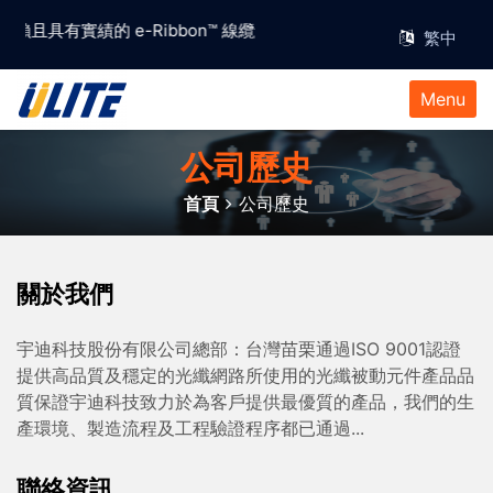
得信賴且具有實績的 e-Ribbon™ 線纜解決方案供應商
Menu
公司歷史
首頁
公司歷史
關於我們
宇迪科技股份有限公司總部：台灣苗栗通過ISO 9001認證
提供高品質及穩定的光纖網路所使用的光纖被動元件產品品
質保證宇迪科技致力於為客戶提供最優質的產品，我們的生
產環境、製造流程及工程驗證程序都已通過...
聯絡資訊