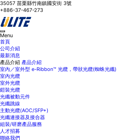
35057 苗栗縣竹南鎮國安街 3號
+886-37-467-273
Toggle
Menu
navigation
首頁
公司介紹
最新消息
產品介紹
產品介紹
室內／室外型 e-Ribbon™ 光纜，帶狀光纜(蜘蛛光纖)
室內光纜
室外光纜
鎧裝光纜
光纖被動元件
光纖跳線
主動光纜(AOC/SFP+)
光纖連接器及接合器
組裝/研磨產品服務
人才招募
聯絡我們