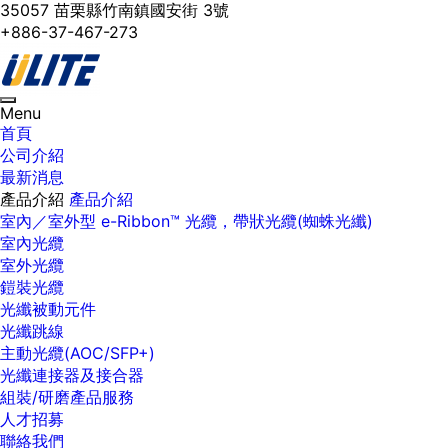
35057 苗栗縣竹南鎮國安街 3號
+886-37-467-273
Toggle
Menu
navigation
首頁
公司介紹
最新消息
產品介紹
產品介紹
室內／室外型 e-Ribbon™ 光纜，帶狀光纜(蜘蛛光纖)
室內光纜
室外光纜
鎧裝光纜
光纖被動元件
光纖跳線
主動光纜(AOC/SFP+)
光纖連接器及接合器
組裝/研磨產品服務
人才招募
聯絡我們