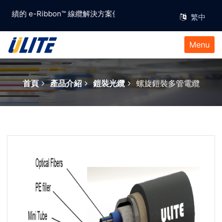
實績的 e-Ribbon™ 線纜解決方案供應商
Menu
首頁
產品介紹
鎧裝光纜
螺旋鎧裝多管電纜