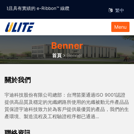
得信賴且具有實績的 e-Ribbon™ 線纜解決方案供應商
Menu
Benner
首頁
Benner
關於我們
宇迪科技股份有限公司總部：台灣苗栗通過ISO 9001認證
提供高品質及穩定的光纖網路所使用的光纖被動元件產品品
質保證宇迪科技致力於為客戶提供最優質的產品，我們的生
產環境、製造流程及工程驗證程序都已通過...
聯絡資訊