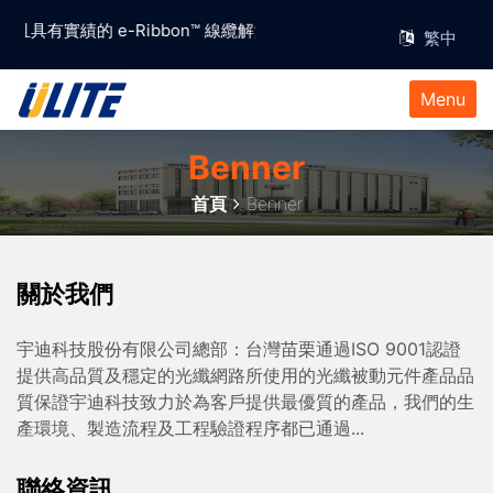
賴且具有實績的 e-Ribbon™ 線纜解決方案供應商
Menu
Benner
首頁
Benner
關於我們
宇迪科技股份有限公司總部：台灣苗栗通過ISO 9001認證
提供高品質及穩定的光纖網路所使用的光纖被動元件產品品
質保證宇迪科技致力於為客戶提供最優質的產品，我們的生
產環境、製造流程及工程驗證程序都已通過...
聯絡資訊