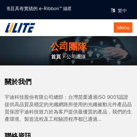
得信賴且具有實績的 e-Ribbon™ 線纜解決方案供應商
Menu
公司團隊
首頁
公司團隊
關於我們
宇迪科技股份有限公司總部：台灣苗栗通過ISO 9001認證
提供高品質及穩定的光纖網路所使用的光纖被動元件產品品
質保證宇迪科技致力於為客戶提供最優質的產品，我們的生
產環境、製造流程及工程驗證程序都已通過...
聯絡資訊