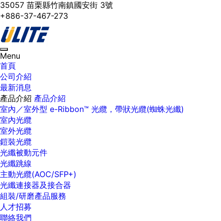
35057 苗栗縣竹南鎮國安街 3號
+886-37-467-273
Toggle
Menu
navigation
首頁
公司介紹
最新消息
產品介紹
產品介紹
室內／室外型 e-Ribbon™ 光纜，帶狀光纜(蜘蛛光纖)
室內光纜
室外光纜
鎧裝光纜
光纖被動元件
光纖跳線
主動光纜(AOC/SFP+)
光纖連接器及接合器
組裝/研磨產品服務
人才招募
聯絡我們