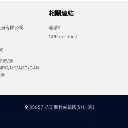
相關連結
股份有限公司
連結2
CPR certified
00
光纜/跳
/MPO/MT/AOC/CAB
微簇
35057 苗栗縣竹南鎮國安街 3號