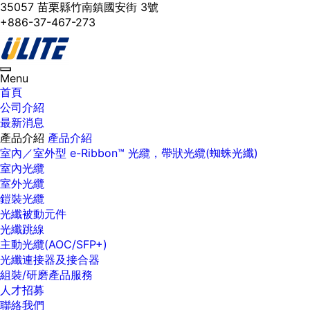
35057 苗栗縣竹南鎮國安街 3號
+886-37-467-273
Toggle
Menu
navigation
首頁
公司介紹
最新消息
產品介紹
產品介紹
室內／室外型 e-Ribbon™ 光纜，帶狀光纜(蜘蛛光纖)
室內光纜
室外光纜
鎧裝光纜
光纖被動元件
光纖跳線
主動光纜(AOC/SFP+)
光纖連接器及接合器
組裝/研磨產品服務
人才招募
聯絡我們