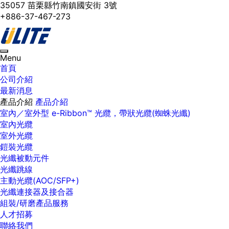
35057 苗栗縣竹南鎮國安街 3號
+886-37-467-273
Toggle
Menu
navigation
首頁
公司介紹
最新消息
產品介紹
產品介紹
室內／室外型 e-Ribbon™ 光纜，帶狀光纜(蜘蛛光纖)
室內光纜
室外光纜
鎧裝光纜
光纖被動元件
光纖跳線
主動光纜(AOC/SFP+)
光纖連接器及接合器
組裝/研磨產品服務
人才招募
聯絡我們